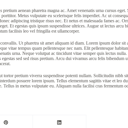
s pretium aenean pharetra magna ac. Amet venenatis urna cursus eget. Sag
t porttitor. Metus vulputate eu scelerisque felis imperdiet. Ac ut conseq
onec adipiscing tristique risus nec. Et netus et malesuada fames ac. Orn
is eget. Et egestas quis ipsum suspendisse ultrices. Augue ut lectus arc
 facilisis leo vel fringilla est ullamcorper.
nvallis. Ut pharetra sit amet aliquam id diam. Lorem ipsum dolor sit ame
ue vitae tempus quam pellentesque nec nam. Elit pellentesque habitant
nenatis urna. Neque volutpat ac tincidunt vitae semper quis lectus nulla
 egestas sed sed risus pretium. Arcu dui vivamus arcu felis bibendum ut.
cerat.
t tortor pretium viverra suspendisse potenti nullam. Sollicitudin nibh s
nterdum posuere lorem ipsum. Tellus elementum sagittis vitae et leo du
Tellus in metus vulputate eu. Aliquam nulla facilisi cras fermentum odi