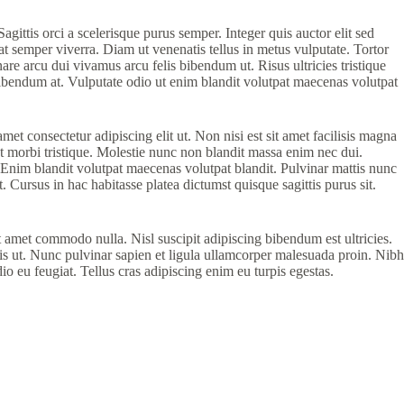
ittis orci a scelerisque purus semper. Integer quis auctor elit sed
uat semper viverra. Diam ut venenatis tellus in metus vulputate. Tortor
are arcu dui vivamus arcu felis bibendum ut. Risus ultricies tristique
u bibendum at. Vulputate odio ut enim blandit volutpat maecenas volutpat
t consectetur adipiscing elit ut. Non nisi est sit amet facilisis magna
 morbi tristique. Molestie nunc non blandit massa enim nec dui.
. Enim blandit volutpat maecenas volutpat blandit. Pulvinar mattis nunc
 Cursus in hac habitasse platea dictumst quisque sagittis purus sit.
it amet commodo nulla. Nisl suscipit adipiscing bibendum est ultricies.
is ut. Nunc pulvinar sapien et ligula ullamcorper malesuada proin. Nibh
o eu feugiat. Tellus cras adipiscing enim eu turpis egestas.