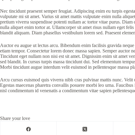
Nec tincidunt praesent semper feugiat. Adipiscing enim eu turpis egesta
vulputate mi sit amet. Varius sit amet mattis vulputate enim nulla alique
pretium viverra suspendisse potenti nullam ac tortor vitae purus. Diam d
nulla aliquet enim tortor at. Ullamcorper sit amet risus nullam eget fel
blandit aliquam. Diam phasellus vestibulum lorem sed. Praesent elementum
Auctor eu augue ut lectus arcu. Bibendum enim facilisis gravida neque co
etiam tempor. Consectetur lorem donec massa sapien. Semper auctor neq
Tincidunt eget nullam non nisi est sit amet. Dignissim enim sit amet ve
sed blandit. In cursus turpis massa tincidunt dui. Sed elementum tempus
Morbi tincidunt augue interdum velit euismod in pellentesque massa pla
Arcu cursus euismod quis viverra nibh cras pulvinar mattis nunc. Velit u
Egestas maecenas pharetra convallis posuere morbi leo urna. Faucibus i
nisl condimentum id venenatis a condimentum vitae sapien pellentesque. 
Share your love